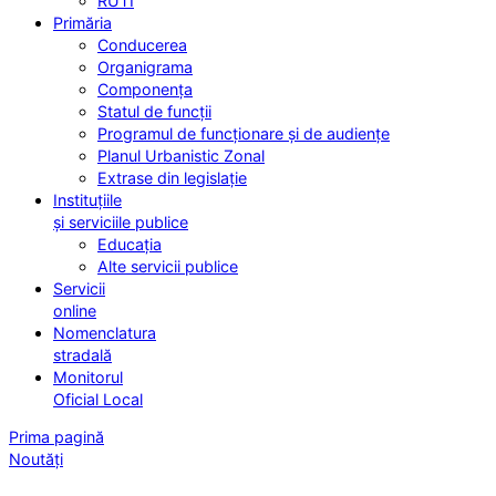
RUTI
Primăria
Conducerea
Organigrama
Componența
Statul de funcții
Programul de funcționare și de audiențe
Planul Urbanistic Zonal
Extrase din legislație
Instituțiile
și serviciile publice
Educația
Alte servicii publice
Servicii
online
Nomenclatura
stradală
Monitorul
Oficial Local
Prima pagină
Noutăți