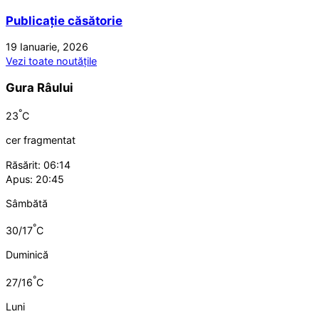
Publicație căsătorie
19 Ianuarie, 2026
Vezi toate noutățile
Gura Râului
°
23
C
cer fragmentat
Răsărit: 06:14
Apus: 20:45
Sâmbătă
°
30/17
C
Duminică
°
27/16
C
Luni