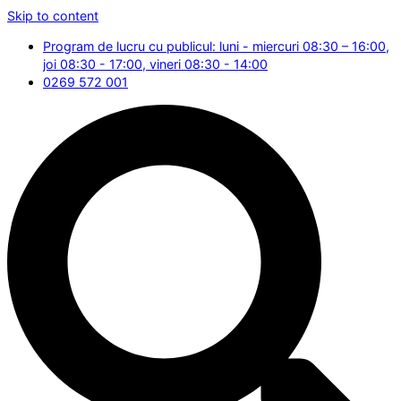
Skip to content
Program de lucru cu publicul: luni - miercuri 08:30 – 16:00,
joi 08:30 - 17:00, vineri 08:30 - 14:00
0269 572 001