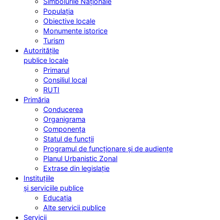
Simbolurile Naționale
Populația
Obiective locale
Monumente istorice
Turism
Autoritățile
publice locale
Primarul
Consiliul local
RUTI
Primăria
Conducerea
Organigrama
Componența
Statul de funcții
Programul de funcționare și de audiențe
Planul Urbanistic Zonal
Extrase din legislație
Instituțiile
și serviciile publice
Educația
Alte servicii publice
Servicii