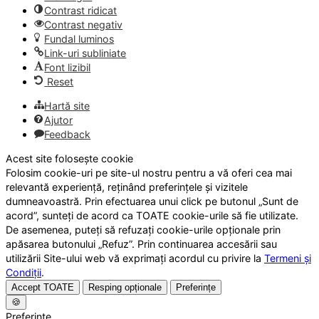
Contrast ridicat
Contrast negativ
Fundal luminos
Link-uri subliniate
Font lizibil
Reset
Hartă site
Ajutor
Feedback
Acest site folosește cookie
Folosim cookie-uri pe site-ul nostru pentru a vă oferi cea mai
relevantă experiență, reținând preferințele și vizitele
dumneavoastră. Prin efectuarea unui click pe butonul „Sunt de
acord”, sunteți de acord ca TOATE cookie-urile să fie utilizate.
De asemenea, puteți să refuzați cookie-urile opționale prin
apăsarea butonului „Refuz”. Prin continuarea accesării sau
utilizării Site-ului web vă exprimați acordul cu privire la
Termeni și
Condiții
.
Accept TOATE
Resping opționale
Preferințe
🍪
Preferințe