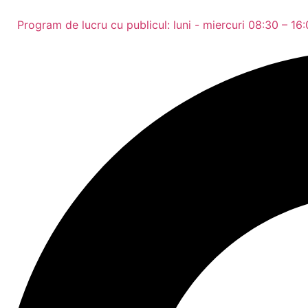
Program de lucru cu publicul: luni - miercuri 08:30 – 16:0