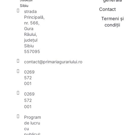
Sibiu
Contact
strada
Principală,
Termeni și
nr. 566,
condiții
Gura
Râului,
județul
Sibiu
557095
contact@primariagurariului.ro
0269
572
001
0269
572
001
Program
de lucru
cu
publicul: