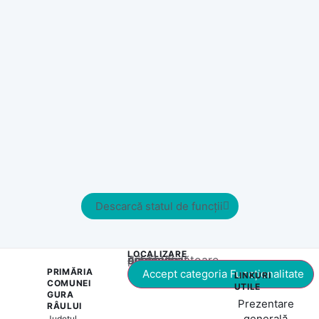
Descarcă statul de funcții
LOCALIZARE
Acest conținut este blocat până când acceptați categoria corespunzătoare de cookie-uri.
PRIMĂRIA
Accept categoria Funcționalitate
LINKURI
COMUNEI
UTILE
GURA
Prezentare
RÂULUI
generală
Județul