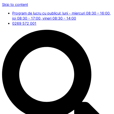
Skip to content
Program de lucru cu publicul: luni - miercuri 08:30 – 16:00,
joi 08:30 - 17:00, vineri 08:30 - 14:00
0269 572 001