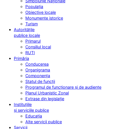
Simbolurile Naționale
Populația
Obiective locale
Monumente istorice
Turism
Autoritățile
publice locale
Primarul
Consiliul local
RUTI
Primăria
Conducerea
Organigrama
Componența
Statul de funcții
Programul de funcționare și de audiențe
Planul Urbanistic Zonal
Extrase din legislație
Instituțiile
și serviciile publice
Educația
Alte servicii publice
Servicii