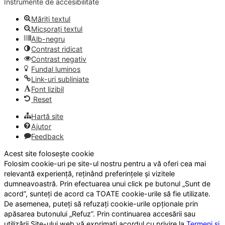
Instrumente de accesibilitate
Măriți textul
Micșorați textul
Alb-negru
Contrast ridicat
Contrast negativ
Fundal luminos
Link-uri subliniate
Font lizibil
Reset
Hartă site
Ajutor
Feedback
Acest site folosește cookie
Folosim cookie-uri pe site-ul nostru pentru a vă oferi cea mai
relevantă experiență, reținând preferințele și vizitele
dumneavoastră. Prin efectuarea unui click pe butonul „Sunt de
acord”, sunteți de acord ca TOATE cookie-urile să fie utilizate.
De asemenea, puteți să refuzați cookie-urile opționale prin
apăsarea butonului „Refuz”. Prin continuarea accesării sau
utilizării Site-ului web vă exprimați acordul cu privire la
Termeni și