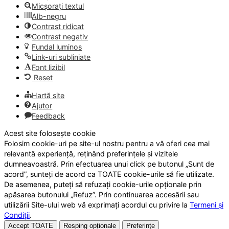
Micșorați textul
Alb-negru
Contrast ridicat
Contrast negativ
Fundal luminos
Link-uri subliniate
Font lizibil
Reset
Hartă site
Ajutor
Feedback
Acest site folosește cookie
Folosim cookie-uri pe site-ul nostru pentru a vă oferi cea mai
relevantă experiență, reținând preferințele și vizitele
dumneavoastră. Prin efectuarea unui click pe butonul „Sunt de
acord”, sunteți de acord ca TOATE cookie-urile să fie utilizate.
De asemenea, puteți să refuzați cookie-urile opționale prin
apăsarea butonului „Refuz”. Prin continuarea accesării sau
utilizării Site-ului web vă exprimați acordul cu privire la
Termeni și
Condiții
.
Accept TOATE
Resping opționale
Preferințe