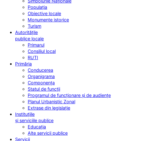
Simbolurile Naționale
Populația
Obiective locale
Monumente istorice
Turism
Autoritățile
publice locale
Primarul
Consiliul local
RUTI
Primăria
Conducerea
Organigrama
Componența
Statul de funcții
Programul de funcționare și de audiențe
Planul Urbanistic Zonal
Extrase din legislație
Instituțiile
și serviciile publice
Educația
Alte servicii publice
Servicii