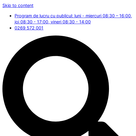
Skip to content
Program de lucru cu publicul: luni - miercuri 08:30 – 16:00,
joi 08:30 - 17:00, vineri 08:30 - 14:00
0269 572 001