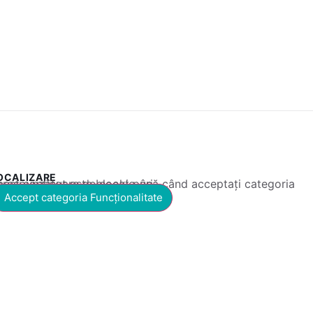
OCALIZARE
 conținut este blocat până când acceptați categoria corespunzătoare de cookie-uri.
Accept categoria Funcționalitate