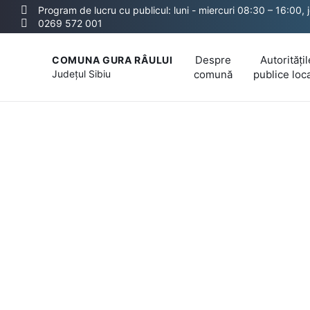
Program de lucru cu publicul: luni - miercuri 08:30 – 16:00, 
0269 572 001
Despre
Autoritățil
COMUNA GURA RÂULUI
Județul
Sibiu
comună
publice loc