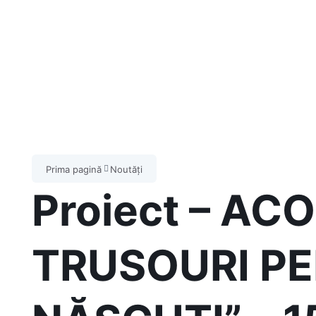
Prima pagină
Noutăți
Proiect – A
TRUSOURI P