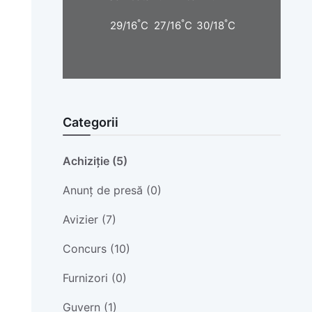
°
°
°
29/16
C
27/16
C
30/18
C
Categorii
Achiziție (5)
Anunț de presă (0)
Avizier (7)
Concurs (10)
Furnizori (0)
Guvern (1)