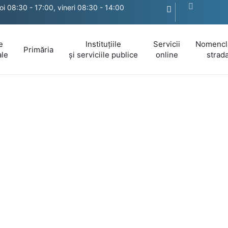
joi 08:30 - 17:00, vineri 08:30 - 14:00
e
Instituțiile
Servicii
Nomencl
Primăria
ale
și serviciile publice
online
strada