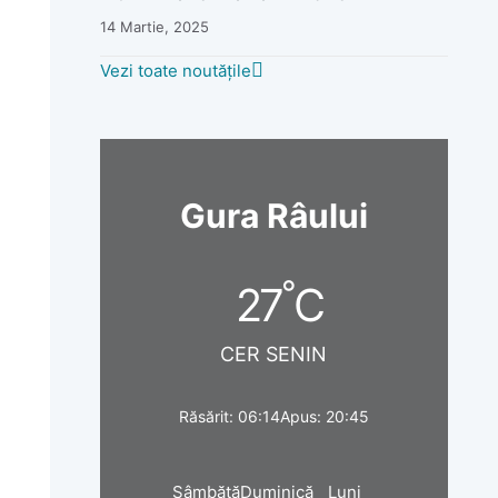
14 Martie, 2025
Vezi toate noutățile
Gura Râului
°
27
C
CER SENIN
Răsărit: 06:14
Apus: 20:45
Sâmbătă
Duminică
Luni