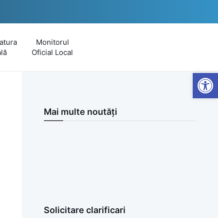
atura
Monitorul
lă
Oficial Local
Open
Mai multe noutăți
Solicitare clarificari