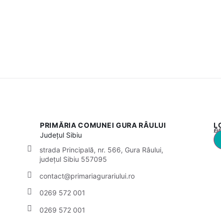
PRIMĂRIA COMUNEI GURA RÂULUI
L
Acest
Județul
Sibiu
strada Principală, nr. 566, Gura Râului,
județul Sibiu 557095
contact@primariagurariului.ro
0269 572 001
0269 572 001